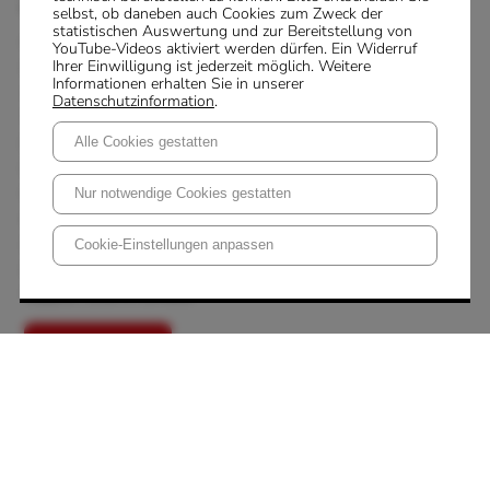
selbst, ob daneben auch Cookies zum Zweck der
statistischen Auswertung und zur Bereitstellung von
Produkt + Markt
YouTube-Videos aktiviert werden dürfen. Ein Widerruf
Ihrer Einwilligung ist jederzeit möglich. Weitere
Otto-Lilienthal-Straße 15
Informationen erhalten Sie in unserer
49134 Wallenhorst
Datenschutzinformation
.
Telefon: +49 5407885-0
E-Mail:
info@produktundmarkt.de
Alle Cookies gestatten
Datenschutz
Nutzungsbedingungen
Nur notwendige Cookies gestatten
Impressum
Zertifizierung
Cookie-Einstellungen anpassen
Code of Conduct
Supplier Code of Conduct
Kontaktanfrage